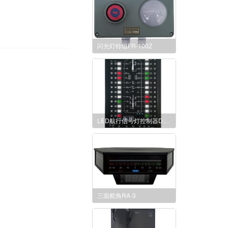
闪光灯铃组FR-100Z
LED航行信号灯控制器DK-HXL(25路)
三面舵角RA-3