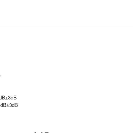
)
8dB±3dB
3dB