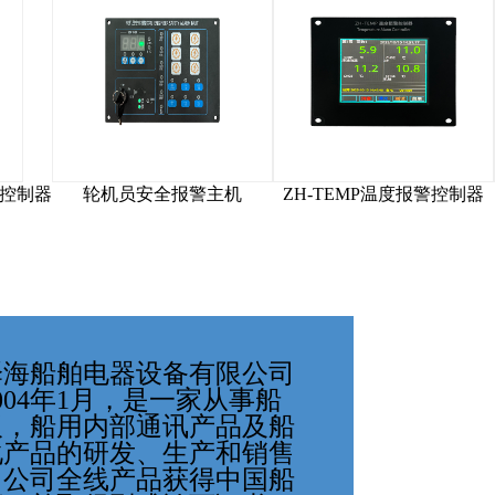
SDS-CP抽烟探火系统控制器
轮机员安全报警主机
ZH-
004年1月，是一家从事船
板，船用内部通讯产品及船
化产品的研发、生产和销售
。公司全线产品获得中国船