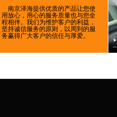
    南京泽海提供优质的产品让您使
用放心，用心的服务质量也与您全
程相伴。我们为维护客户的利益，
坚持诚信服务的原则，以周到的服
务赢得广大客户的信任与厚爱。
   
025-8491 0700
   
南京市江宁区秣陵街道新丰路10号联东U谷5号楼  