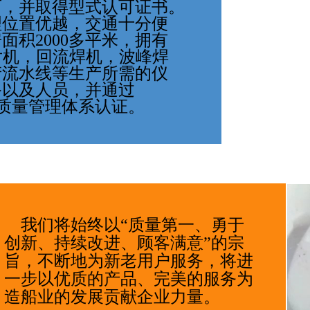
可，并取得型式认可证书。
理位置优越，交通十分便
面积2000多平米，拥有
片机，回流焊机，波峰焊
产流水线等生产所需的仪
备以及人员，并通过
00质量管理体系认证。    
    我们将始终以“质量第一、勇于
创新、持续改进、顾客满意”的宗
旨，不断地为新老用户服务，将进
一步以优质的产品、完美的服务为
造船业的发展贡献企业力量。           