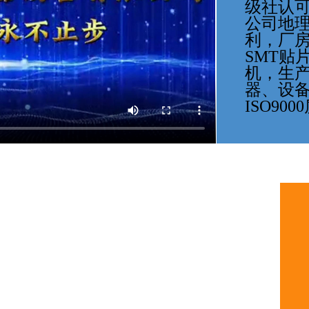
级社认
公司地
利，厂房
SMT贴
机，生
器、设
ISO90