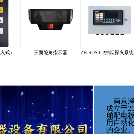
警报指示器（嵌入式）
三面舵角指示器
ZH-
    南京泽海船舶电器设备有限公司
成立于2
舶配电
用自动
的企业